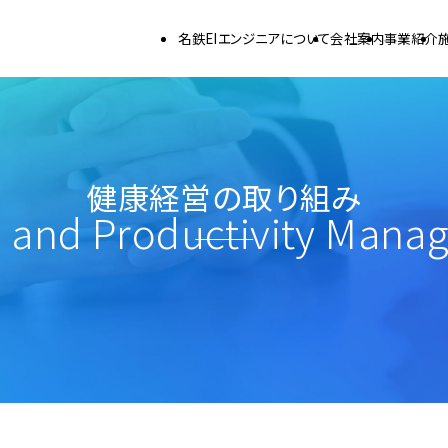
名鉄EIエンジニアについて
会社案内
事業紹介
会社概要･沿革
社長ご挨拶
経営理念･ビジョン･組織
人材教育
品質管理
行動規範
健康経営の取り組み
協力会社一覧
鉄道事業部
社会インフラ事業部
健康経営の取り組み
h and Productivity Mana