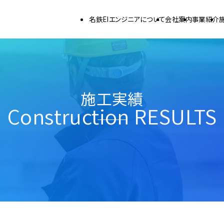
名鉄EIエンジニアについて
会社案内
事業紹介
会社概要･沿革
社長ご挨拶
経営理念･ビジョン･組織
人材教育
品質管理
行動規範
健康経営の取り組み
協力会社一覧
鉄道事業部
社会インフラ事業部
施工実績
Construction RESULTS