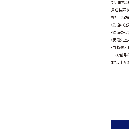
ています。
運転装置（
当社は保
・鉄道の送
・鉄道の受
・駅電気室
・自動機札
の定期検
また、上記