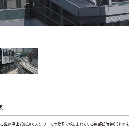
要
る磁気浮上式鉄道であり、リニモの愛称で親しまれている東部丘陵線8.9ｋｍ