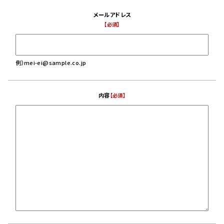
メールアドレス
【必須】
例）mei-ei@sample.co.jp
内容
【必須】